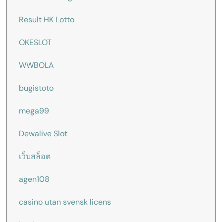
Result HK Lotto
OKESLOT
WWBOLA
bugistoto
mega99
Dewalive Slot
เว็บสล็อต
agen108
casino utan svensk licens