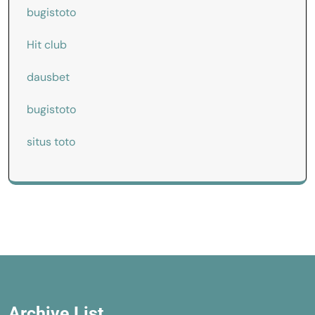
bugistoto
Hit club
dausbet
bugistoto
situs toto
Archive List