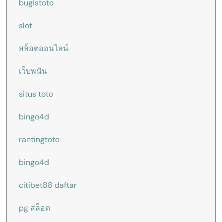
bugistoto
slot
สล็อตออนไลน์
เว็บพนัน
situs toto
bingo4d
rantingtoto
bingo4d
citibet88 daftar
pg สล็อต