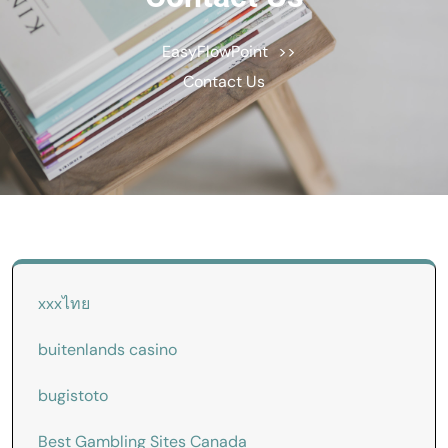
EasyFlowPoint
>>
Contact Us
xxxไทย
buitenlands casino
bugistoto
Best Gambling Sites Canada